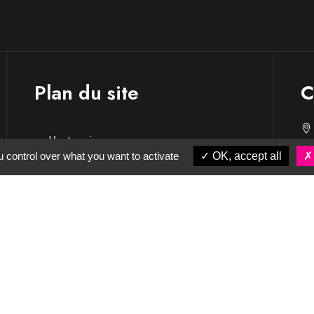
Plan du site
C
L’entreprise
 control over what you want to activate
OK, accept all
Nos savoir-faire
Nos réalisations
Actualités
Contact & accès
Partenaires
CGV
Mentions légales