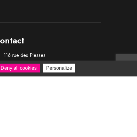
ontact
116 rue des Plesses
ZI Les Plesses – Château d’Olonne
Deny all cookies
Personalize
85180 Les Sables d’Olonne
Tél. 02 51 32 35 30
contact@montferme.com