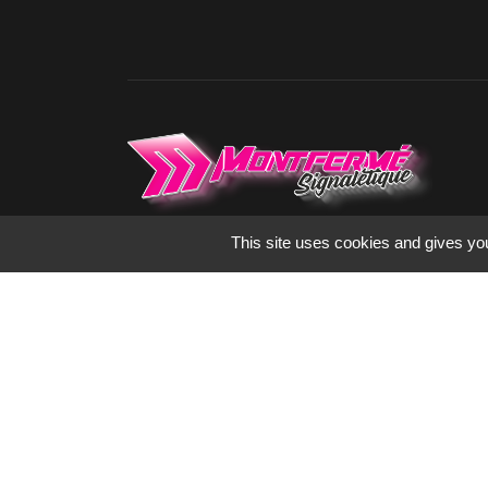
This site uses cookies and gives you
Spécialisés dans l’enseigne, la signalétique
et le marquage publicitaire depuis 1973,
nous fabriquons tous les supports de
communication pour les artisans,
commerçants, collectivités, industrie ou
encore hôtellerie de plein air.