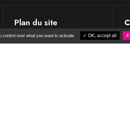
Plan du site
C
 control over what you want to activate
OK, accept all
L’entreprise
Nos savoir-faire
Nos réalisations
Actualités
Contact & accès
Partenaires
CGV
Mentions légales