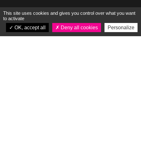
This site uses cookies and gives you control over what you want
to activate
OK, accept all
Deny all cookies
Personalize
Plan du site
L’entreprise
Nos savoir-faire
Nos réalisations
Actualités
Contact & accès
Partenaires
CGV
Mentions légales