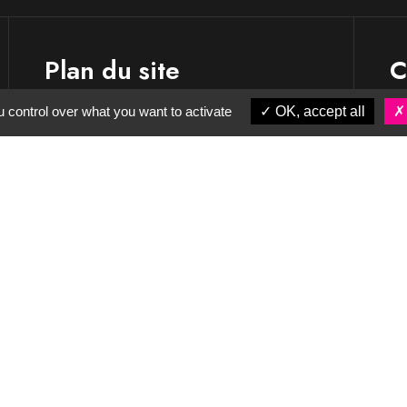
Plan du site
C
 control over what you want to activate
OK, accept all
L’entreprise
Nos savoir-faire
Nos réalisations
Actualités
Contact & accès
Partenaires
CGV
Mentions légales