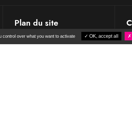
Plan du site
C
 control over what you want to activate
OK, accept all
L’entreprise
Nos savoir-faire
Nos réalisations
Actualités
Contact & accès
Partenaires
CGV
Mentions légales