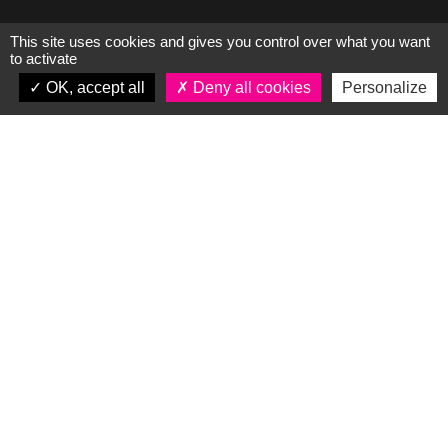
This site uses cookies and gives you control over what you want
to activate
OK, accept all
Deny all cookies
Personalize
Plan du site
L’entreprise
Nos savoir-faire
Nos réalisations
Actualités
Contact & accès
Partenaires
CGV
Mentions légales