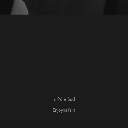
«
Pôle Sud
Enjoynail’s
»